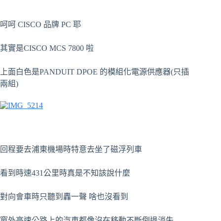
呵呵 CISCO 品牌 PC 耶
其實是CISCO MCS 7800 啦
上面白色是PANDUIT DPOE 的模組化電源供應器(只插
兩組)
回程要去浦東機場時特意去坐了磁浮列車
看到時速431公里時真是不知該說什麼
對向會車時只聽到轟一聲 啥也沒看到
窗外高速公路上的汽車都像沒在移動不斷倒退消失