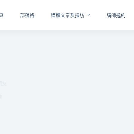
頁
部落格
媒體文章及採訪
講師邀約
朋友
線