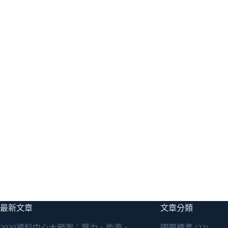
最新文章
文章分類
2030資料中心大預測：算力、能源、
國際標準
(22)