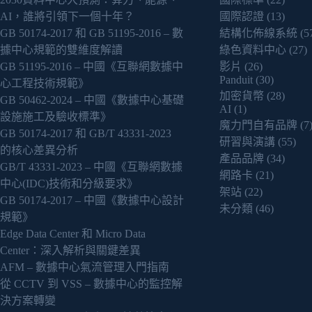
AI，誰將引領下一個十年？
國際認證
(13)
GB 50174-2017 和 GB 51195-2016 – 數
結構化佈線系統
(5
據中心規範的雙維度解讀
綠色資料中心
(27)
GB 51195-2016 – 中國《互聯網數據中
影片
(26)
Panduit
(30)
心工程技術規範》
加密貨幣
(28)
GB 50462-2024 – 中國《數據中心基礎
AI
(1)
設施施工及驗收標準》
魔力門自有品牌
(7
GB 50174-2017 和 GB/T 43331-2023
研習與演講
(55)
的核心差異分析
產品品牌
(34)
GB/T 43331-2023 – 中國《互聯網數據
網路卡
(21)
中心(IDC)技術和分級要求》
架站
(22)
GB 50174-2017 – 中國《數據中心設計
未分類
(46)
規範》
Edge Data Center 和 Micro Data
Center：深入解析與關鍵差異
AFM – 數據中心氣流管理入門指南
從 CCTV 到 VSS – 數據中心的監控解
決方案轉變