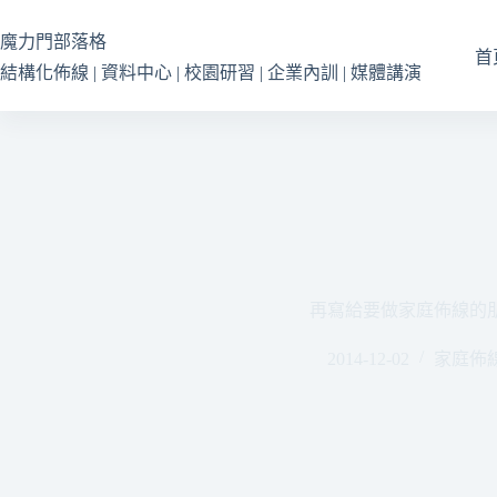
跳
至
魔力門部落格
首
主
結構化佈線 | 資料中心 | 校園研習 | 企業內訓 | 媒體講演
要
內
容
再寫給要做家庭佈線的
2014-12-02
家庭佈