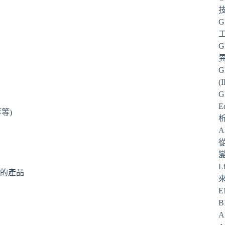
G
G
G
(
G
E
等)
從
L
的產品
E
B
A