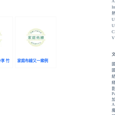
A
I
U
U
C
V
享 竹
家庭布線又一案例
P
A