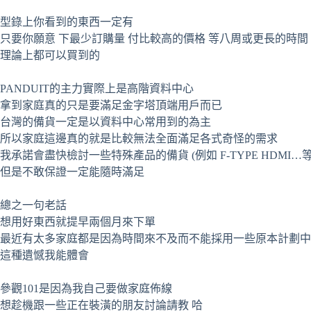
型錄上你看到的東西一定有
只要你願意 下最少訂購量 付比較高的價格 等八周或更長的時間
理論上都可以買到的
PANDUIT的主力實際上是高階資料中心
拿到家庭真的只是要滿足金字塔頂端用戶而已
台灣的備貨一定是以資料中心常用到的為主
所以家庭這邊真的就是比較無法全面滿足各式奇怪的需求
我承諾會盡快檢討一些特殊產品的備貨 (例如 F-TYPE HDMI…等
但是不敢保證一定能隨時滿足
總之一句老話
想用好東西就提早兩個月來下單
最近有太多家庭都是因為時間來不及而不能採用一些原本計劃中
這種遺憾我能體會
參觀101是因為我自己要做家庭佈線
想趁機跟一些正在裝潢的朋友討論請教 哈