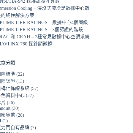
NSI/TIA-942 找誰認證才算數
mmersion Cooling – 浸沒式液冷是數據中心散
熱的終極解決方案
PTIME TIER RATINGS – 數據中心4個層級
PTIME TIER RATINGS – 3個認證的階段
RAC 和 CRAH – 2種常見數據中心空調系統
IAVI INX 760 探針顯微鏡
文章分類
國際標準
(22)
國際認證
(13)
結構化佈線系統
(57)
綠色資料中心
(27)
影片
(26)
anduit
(30)
加密貨幣
(28)
I
(1)
魔力門自有品牌
(7)